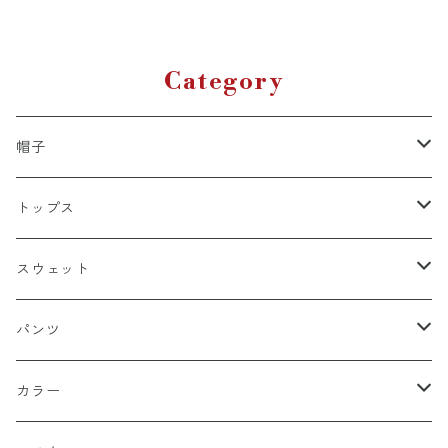
うパケット配送対象商品】
菊水 侍 騎馬 兜 甲冑 七生
報国
Category
帽子
キャップ
トップス
スナップバック
ドゥラグ
Ｔシャツ
スウェット
フィッテド（サイズ調整無）
半袖
スカルキャップ
シャツ（半袖）
トレーナー
パンツ
FLEX FIT（フリックスフィット）
長袖
ハンチング
シャツ（長袖）
パーカー
ハーフ
カラー
シールワッペン