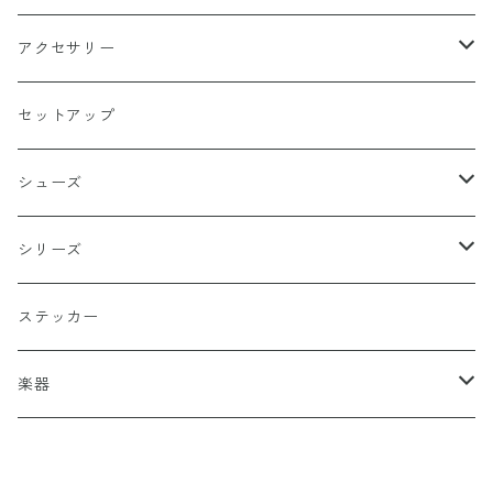
天使
グリーン
ホラー
アクセサリー
イーグル
ベージュ
ペンタグラム
ペンダント
セットアップ
バッターマン（野球）
チャコール
楯型
ブレスレッド
シューズ
ホワイト
スポーツ
DADA
シリーズ
イエロー
国旗
阿修羅
ステッカー
オレンジ
十字（クロス）
DEATH ANGEL
楽器
レッド
こぶし（拳）
IVOLY（愛彫）
ギター