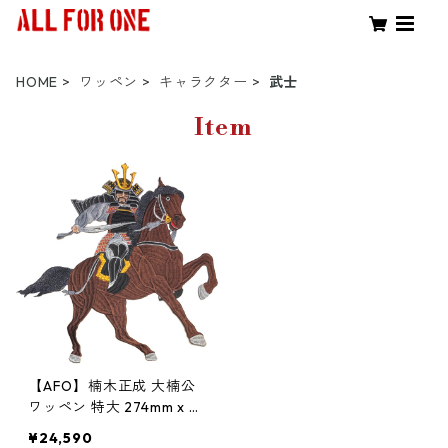
HOME
ワッペン
キャラクター
武士
Item
【AFO】楠木正成 大楠公
ワッペン 特大 274mm x 2
73mm アイロン接着【ゆ
¥24,590