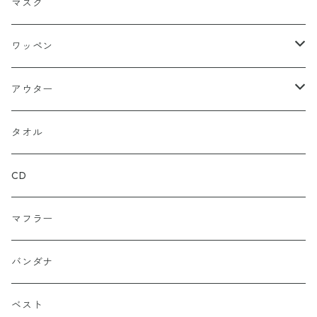
ニットキャップ
トレーナー
ロング
ブラック
マスク
ストレート
ハット
パーカー
ネイビー
ワッペン
ルーズ
ジップアップ
ロンＴ
グレー
ロゴ
アウター
バギー
プルオーバー
総柄
タンクトップ
ゴールド（金）
キャラクター
ジャケット
タオル
ルーズシルエット
アシュラ
セーター
カーキグリーン
家紋
CD
武士
ポロシャツ
カーキーベージュ
丸型
マフラー
スカル（骸骨）
半袖
ブルー
炎（ファイア）
バンダナ
マリア / グアダルーペ
長袖
ワイン
四角型
ベスト