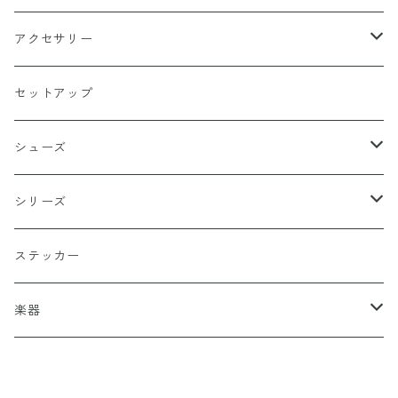
天使
グリーン
ホラー
アクセサリー
イーグル
ベージュ
ペンタグラム
ペンダント
セットアップ
バッターマン（野球）
チャコール
楯型
ブレスレッド
シューズ
ホワイト
スポーツ
DADA
シリーズ
イエロー
国旗
阿修羅
ステッカー
オレンジ
十字（クロス）
DEATH ANGEL
楽器
レッド
こぶし（拳）
IVOLY（愛彫）
ギター