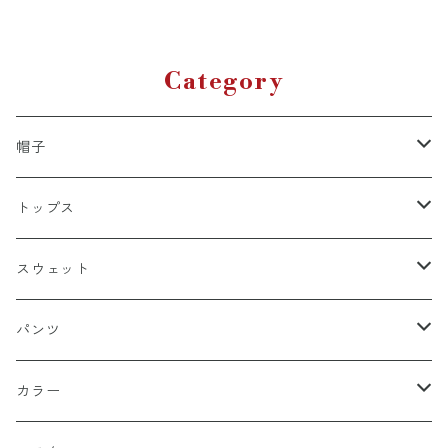
象商品】エンジェル 堕天
使 スカル ペンタグラム
Category
帽子
キャップ
トップス
スナップバック
ドゥラグ
Ｔシャツ
スウェット
フィッテド（サイズ調整無）
半袖
スカルキャップ
シャツ（半袖）
トレーナー
パンツ
FLEX FIT（フリックスフィット）
長袖
ハンチング
シャツ（長袖）
パーカー
ハーフ
カラー
シールワッペン