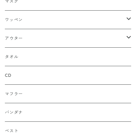
ニットキャップ
トレーナー
ロング
ブラック
マスク
ストレート
ハット
パーカー
ネイビー
ワッペン
ルーズ
ジップアップ
ロンＴ
グレー
ロゴ
アウター
バギー
プルオーバー
総柄
タンクトップ
ゴールド（金）
キャラクター
ジャケット
タオル
ルーズシルエット
アシュラ
セーター
カーキグリーン
家紋
CD
武士
ポロシャツ
カーキーベージュ
丸型
マフラー
スカル（骸骨）
半袖
ブルー
炎（ファイア）
バンダナ
マリア / グアダルーペ
長袖
ワイン
四角型
ベスト