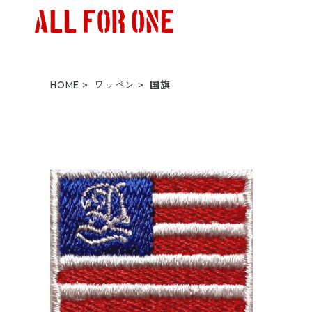
HOME
ワッペン
国旗
2.5cm x 3.2cm【AFO】FLAG WAPP
EN【ゆうパケット配送対象商品】星条
旗 国旗ワッペン
¥1,500