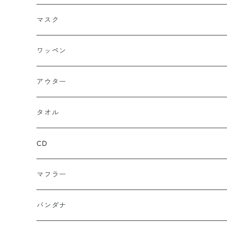
シールワッペン
ニットキャップ
トレーナー
ロング
ブラック
マスク
ストレート
ハット
パーカー
ネイビー
ワッペン
ルーズ
ジップアップ
ロンＴ
グレー
ロゴ
アウター
バギー
プルオーバー
総柄
タンクトップ
ゴールド（金）
キャラクター
ジャケット
タオル
ルーズシルエット
アシュラ
セーター
カーキグリーン
家紋
CD
武士
ポロシャツ
カーキーベージュ
丸型
マフラー
スカル（骸骨）
半袖
ブルー
炎（ファイア）
バンダナ