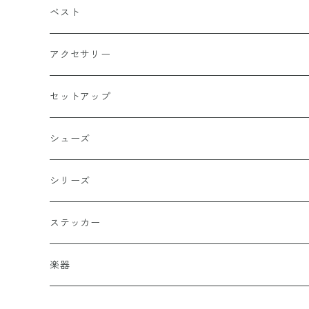
マリア / グアダルーペ
長袖
ワイン
四角型
ベスト
天使
グリーン
ホラー
アクセサリー
イーグル
ベージュ
ペンタグラム
ペンダント
セットアップ
バッターマン（野球）
チャコール
楯型
ブレスレッド
シューズ
ホワイト
スポーツ
DADA
シリーズ
イエロー
国旗
阿修羅
ステッカー
オレンジ
十字（クロス）
DEATH ANGEL
楽器
レッド
こぶし（拳）
IVOLY（愛彫）
ギター