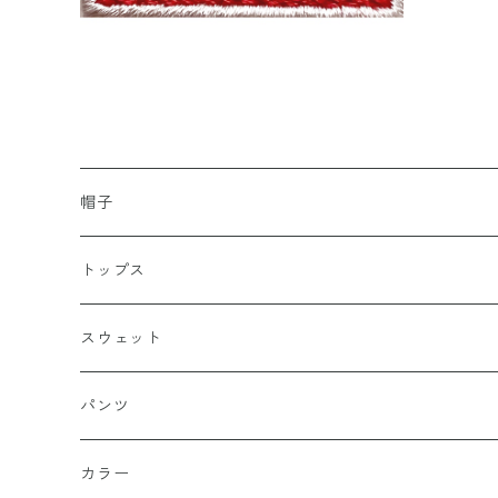
帽子
キャップ
トップス
スナップバック
ドゥラグ
Ｔシャツ
スウェット
フィッテド（サイズ調整無）
半袖
スカルキャップ
シャツ（半袖）
トレーナー
パンツ
FLEX FIT（フリックスフィット）
長袖
ハンチング
シャツ（長袖）
パーカー
ハーフ
カラー