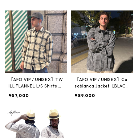
【AFO VIP / UNISEX】TW
【AFO VIP / UNISEX】Ca
ILL FLANNEL L/S Shirts Ja
sablanca Jacket【BLAC
cket
K】
¥57,000
¥89,000