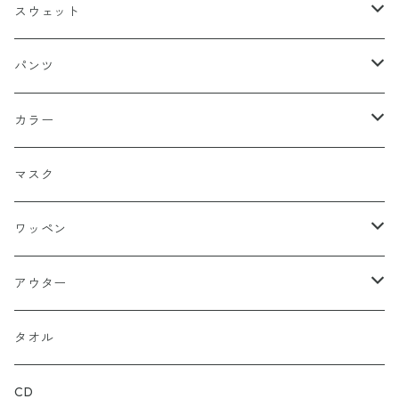
スナップバック
ドゥラグ
Ｔシャツ
スウェット
フィッテド（サイズ調整無）
半袖
スカルキャップ
シャツ（半袖）
トレーナー
パンツ
FLEX FIT（フリックスフィット）
長袖
ハンチング
シャツ（長袖）
パーカー
ハーフ
カラー
シールワッペン
ニットキャップ
トレーナー
ロング
ブラック
マスク
ストレート
ハット
パーカー
ネイビー
ワッペン
ルーズ
ジップアップ
ロンＴ
グレー
ロゴ
アウター
バギー
プルオーバー
総柄
タンクトップ
ゴールド（金）
キャラクター
ジャケット
タオル
ルーズシルエット
アシュラ
セーター
カーキグリーン
家紋
CD