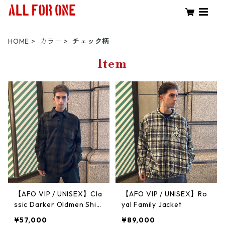
HOME
カラー
チェック柄
Item
【AFO VIP / UNISEX】Cla
【AFO VIP / UNISEX】Ro
ssic Darker Oldmen Shirt
yal Family Jacket
Jacket
¥57,000
¥89,000