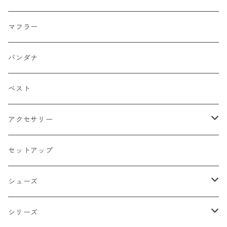
武士
ポロシャツ
カーキーベージュ
丸型
マフラー
スカル（骸骨）
半袖
ブルー
炎（ファイア）
バンダナ
マリア / グアダルーペ
長袖
ワイン
四角型
ベスト
天使
グリーン
ホラー
アクセサリー
イーグル
ベージュ
ペンタグラム
ペンダント
セットアップ
バッターマン（野球）
チャコール
楯型
ブレスレッド
シューズ
ホワイト
スポーツ
DADA
シリーズ