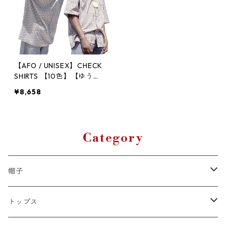
【AFO / UNISEX】CHECK
SHIRTS 【10色】【ゆうパ
ケット配送対象商品】
¥8,658
Category
帽子
キャップ
トップス