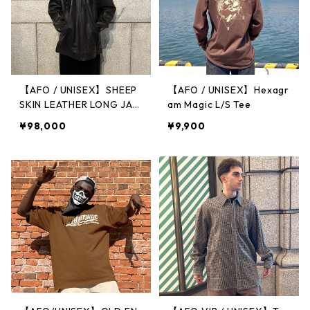
【AFO / UNISEX】SHEEP
【AFO / UNISEX】Hexagr
SKIN LEATHER LONG JAC
am Magic L/S Tee
KET / シープスキン レザ
¥98,000
¥9,900
ー ジャケット BLACK 羊革
革ジャン レザーコート ア
ウター