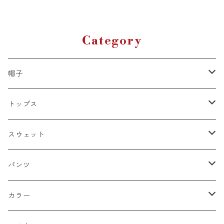
カ
Category
帽子
キャップ
トップス
スナップバック
ドゥラグ
Ｔシャツ
スウェット
フィッテド（サイズ調整無）
半袖
スカルキャップ
シャツ（半袖）
トレーナー
パンツ
FLEX FIT（フリックスフィット）
長袖
ハンチング
シャツ（長袖）
パーカー
ハーフ
カラー
シールワッペン