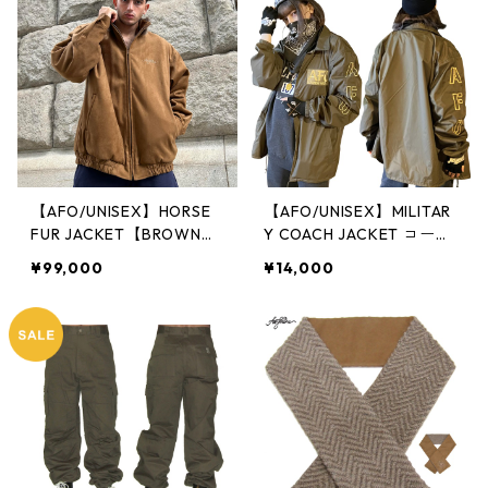
ーニット 毛糸 セーター 総
柄 モノグラム
【AFO/UNISEX】HORSE
【AFO/UNISEX】MILITAR
FUR JACKET【BROWN】
Y COACH JACKET コーチ
ホース ファー ジャケット
ジャケット（裏地付）【完
¥99,000
¥14,000
全受注生産】ミリタリー