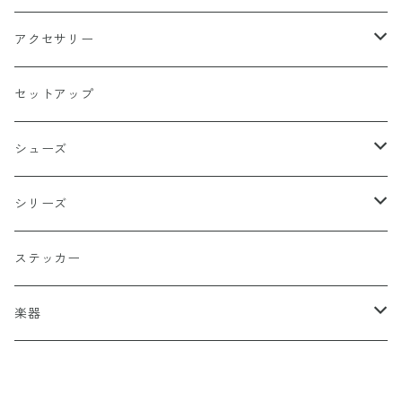
天使
グリーン
ホラー
アクセサリー
イーグル
ベージュ
ペンタグラム
ペンダント
セットアップ
バッターマン（野球）
チャコール
楯型
ブレスレッド
シューズ
ホワイト
スポーツ
DADA
シリーズ
イエロー
国旗
阿修羅
ステッカー
オレンジ
十字（クロス）
DEATH ANGEL
楽器
レッド
こぶし（拳）
IVOLY（愛彫）
ギター