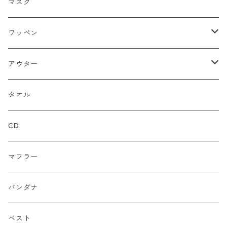
ニットキャップ
トレーナー
ロング
ブラック
マスク
ストレート
ハット
パーカー
ネイビー
ワッペン
ルーズ
ジップアップ
ロンＴ
グレー
ロゴ
アウター
バギー
プルオーバー
総柄
タンクトップ
ゴールド（金）
キャラクター
ジャケット
タオル
ルーズシルエット
アシュラ
セーター
カーキグリーン
家紋
CD
武士
ポロシャツ
カーキーベージュ
丸型
マフラー
スカル（骸骨）
半袖
ブルー
炎（ファイア）
バンダナ
マリア / グアダルーペ
長袖
ワイン
四角型
ベスト