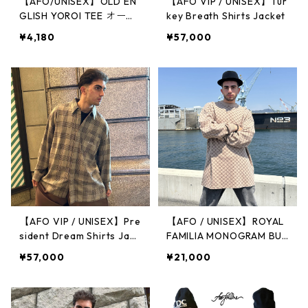
【AFO/UNISEX】OLD EN
【AFO VIP / UNISEX】Tur
GLISH YOROI TEE オール
key Breath Shirts Jacket
ドイングリッシュ Ｔシャ
¥4,180
¥57,000
ツ
【AFO VIP / UNISEX】Pre
【AFO / UNISEX】ROYAL
sident Dream Shirts Jack
FAMILIA MONOGRAM BUL
et
KY SWEATER【BEIGE / B
¥57,000
¥21,000
ROWN】オールフォーワ
ン ロイヤル ファミリア モ
ノグラム バルキー セータ