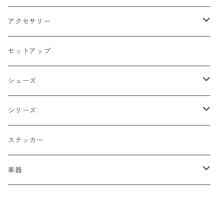
天使
グリーン
ホラー
アクセサリー
イーグル
ベージュ
ペンタグラム
ペンダント
セットアップ
バッターマン（野球）
チャコール
楯型
ブレスレッド
シューズ
ホワイト
スポーツ
DADA
シリーズ
イエロー
国旗
阿修羅
ステッカー
オレンジ
十字（クロス）
DEATH ANGEL
楽器
レッド
こぶし（拳）
IVOLY（愛彫）
ギター