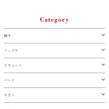
（アルパカ）
カ
Category
帽子
キャップ
トップス
スナップバック
ドゥラグ
Ｔシャツ
スウェット
フィッテド（サイズ調整無）
半袖
スカルキャップ
シャツ（半袖）
トレーナー
パンツ
FLEX FIT（フリックスフィット）
長袖
ハンチング
シャツ（長袖）
パーカー
ハーフ
カラー
シールワッペン