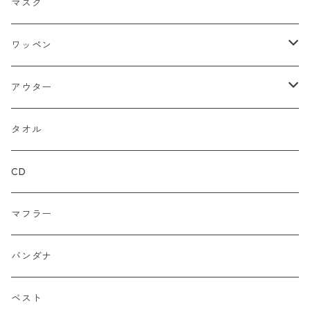
ニットキャップ
トレーナー
ロング
ブラック
マスク
ストレート
ハット
パーカー
ネイビー
ワッペン
ルーズ
ジップアップ
ロンＴ
グレー
ロゴ
アウター
バギー
プルオーバー
総柄
タンクトップ
ゴールド（金）
キャラクター
ジャケット
タオル
ルーズシルエット
アシュラ
セーター
カーキグリーン
家紋
CD
武士
ポロシャツ
カーキーベージュ
丸型
マフラー
スカル（骸骨）
半袖
ブルー
炎（ファイア）
バンダナ
マリア / グアダルーペ
長袖
ワイン
四角型
ベスト