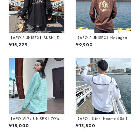
【AFO / UNISEX】BUSHI-DO
【AFO / UNISEX】Hexagram
KUSUNOKI TEE
Magic L/S Tee
¥15,229
¥9,900
【AFO VIP / UNISEX】70's t
【AFO】Kind-hearted Sailo
aste Showa Retro L/S TEE
r L/S TEE / セーラー 水兵
¥18,000
¥13,800