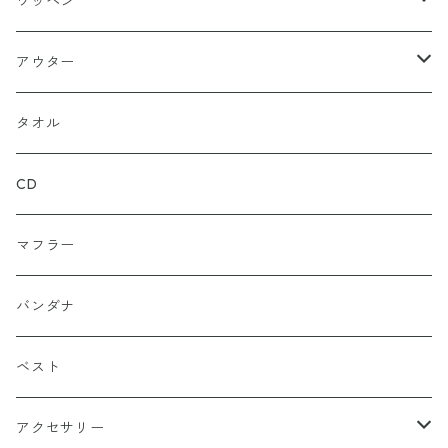
ハット
パーカー
ネイビー
ワッペン
ルーズ
ジップアップ
ロンＴ
グレー
ロゴ
アウター
バギー
プルオーバー
総柄
タンクトップ
ゴールド（金）
キャラクター
ジャケット
タオル
ルーズシルエット
アシュラ
セーター
カーキグリーン
家紋
CD
武士
ポロシャツ
カーキーベージュ
丸型
マフラー
スカル（骸骨）
半袖
ブルー
炎（ファイア）
バンダナ
マリア / グアダルーペ
長袖
ワイン
四角型
ベスト
天使
グリーン
ホラー
アクセサリー