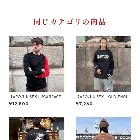
【Lavender】
同じカテゴリの商品
【AFO/UNISEX】SCARFACE L
【AFO/UNISEX】OLD ENGLI
ONG SLEEVE TEE / スカーフ
SH LONG SLEEVE TEE【BLAC
¥12,800
¥7,260
ェイス ロンＴ【ゆうパケット
K】オールドイングリッシュ
配送対象商品】
ロンＴ【ゆうパケット配送対
象商品】