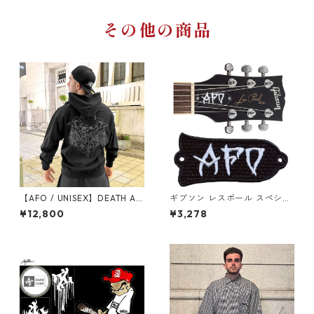
その他の商品
【AFO / UNISEX】DEATH AN
ギブソン レスポール スペシャ
GEL HOODIE デス エンジェル
ル トラスロッドカバー / Gibs
¥12,800
¥3,278
ス プルオーバーパーカー ウラ
on対応 Les Paul Special Trus
起毛
s Rod Cover（国産高品質）
刺繍 シシュウ