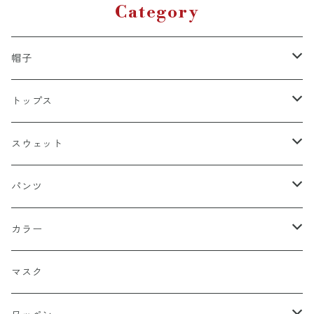
Category
帽子
キャップ
トップス
スナップバック
ドゥラグ
Ｔシャツ
スウェット
フィッテド（サイズ調整無）
半袖
スカルキャップ
シャツ（半袖）
トレーナー
パンツ
FLEX FIT（フリックスフィット）
長袖
ハンチング
シャツ（長袖）
パーカー
ハーフ
カラー
シールワッペン
ニットキャップ
トレーナー
ロング
ブラック
マスク
ストレート