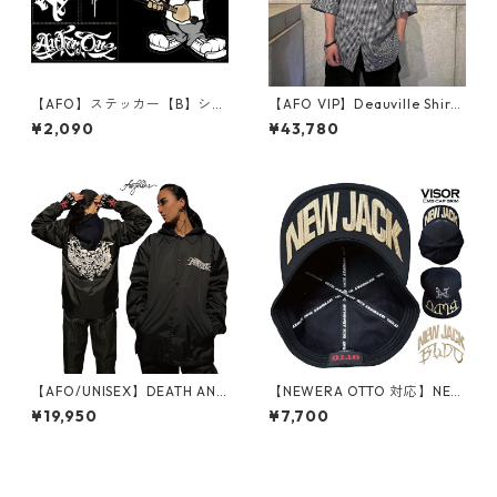
【AFO】ステッカー【B】シー
【AFO VIP】Deauville Shirts
ル ニューエラシール ハードコ
【BLACK】
¥2,090
¥43,780
ア スケーター ヒップホップ H
ARDCORE HIPHOP【ゆうパ
ケット便対象商品】
【AFO/UNISEX】DEATH ANG
【NEWERA OTTO 対応】NEW
EL COACH JACKET EMB / 刺
JACK VISOR WAPPEN バイザ
¥19,950
¥7,700
繍 コーチ ジャケット（裏地
ーアーチ ワッペン ロゴ ツバ裏
付）
刺繍 シシュウ ワッペン 帽子
ニューエラ ベースボールキャ
ップ