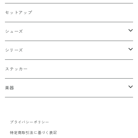
イーグル
ベージュ
ペンタグラム
ペンダント
セットアップ
バッターマン（野球）
チャコール
楯型
ブレスレッド
シューズ
ホワイト
スポーツ
DADA
シリーズ
イエロー
国旗
阿修羅
ステッカー
オレンジ
十字（クロス）
DEATH ANGEL
楽器
レッド
こぶし（拳）
IVOLY（愛彫）
ギター
プライバシーポリシー
レスポール
ブラウン
和柄
2FACE（TWO FACE）
特定商取引法に基づく表記