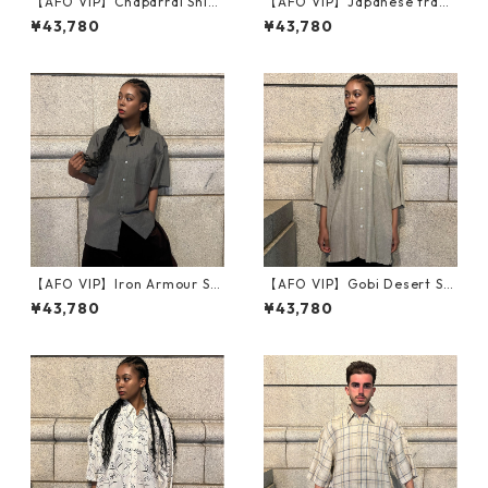
【AFO VIP】Chaparral Shirt
【AFO VIP】Japanese tradi
【ORANGE】
tional clothing Shirts【カラ
¥43,780
¥43,780
シイエロー】
【AFO VIP】Iron Armour Shi
【AFO VIP】Gobi Desert Shi
rts
rts【VIP】半袖シャツ
¥43,780
¥43,780