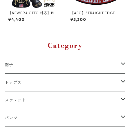
【NEWERA OTTO 対応】BLD
【AFO】STRAIGHT EDGE W
C VISOR WAPPEN バイザーア
APPEN 【ゆうパケット配送対
¥4,400
¥3,300
ーチ ワッペン ロゴ ツバ裏 刺
象商品】ストレートエッジ ハ
繍 シシュウ ワッペン 帽子 ニ
ードコアパンク
ューエラ ベースボールキャッ
プ
Category
帽子
キャップ
トップス
スナップバック
ドゥラグ
Ｔシャツ
スウェット
フィッテド（サイズ調整無）
半袖
スカルキャップ
シャツ（半袖）
トレーナー
パンツ