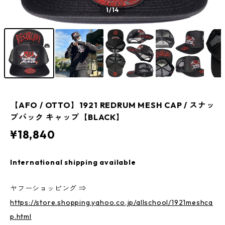
1
/14
【AFO / OTTO】1921 REDRUM MESH CAP / スナッ
プバック キャップ【BLACK】
¥18,840
International shipping available
ヤフーショッピング ⇒
https://store.shopping.yahoo.co.jp/allschool/1921meshca
p.html