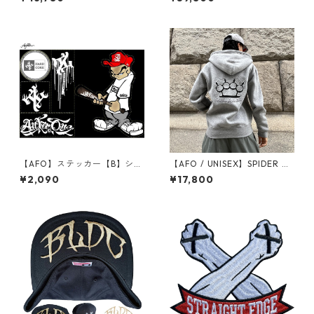
【AFO】ステッカー【B】シー
【AFO / UNISEX】SPIDER NE
ル ニューエラシール ハードコ
T KNUCKLE FULL ZIP HOODI
¥2,090
¥17,800
ア スケーター ヒップホップ H
E【GRAY】new embroidery
ARDCORE HIPHOP【ゆうパ
version / スパイダーネット
ケット便対象商品】
スウェット フルジップ パーカ
ー / ストリート系 ファッショ
ン メンズ パーカー