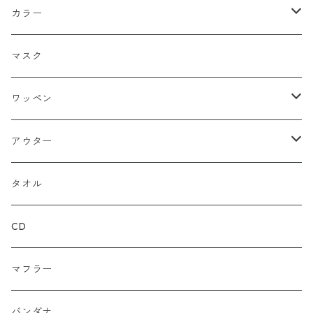
FLEX FIT（フリックスフィット）
長袖
ハンチング
シャツ（長袖）
パーカー
ハーフ
カラー
シールワッペン
ニットキャップ
トレーナー
ロング
ブラック
マスク
ストレート
ハット
パーカー
ネイビー
ワッペン
ルーズ
ジップアップ
ロンＴ
グレー
ロゴ
アウター
バギー
プルオーバー
総柄
タンクトップ
ゴールド（金）
キャラクター
ジャケット
タオル
ルーズシルエット
アシュラ
セーター
カーキグリーン
家紋
CD
武士
ポロシャツ
カーキーベージュ
丸型
マフラー
スカル（骸骨）
半袖
ブルー
炎（ファイア）
バンダナ