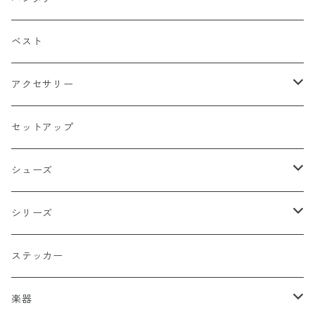
マリア / グアダルーペ
長袖
ワイン
四角型
ベスト
天使
グリーン
ホラー
アクセサリー
イーグル
ベージュ
ペンタグラム
ペンダント
セットアップ
バッターマン（野球）
チャコール
楯型
ブレスレッド
シューズ
ホワイト
スポーツ
DADA
シリーズ
イエロー
国旗
阿修羅
ステッカー
オレンジ
十字（クロス）
DEATH ANGEL
楽器