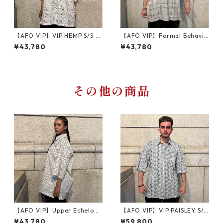
【AFO VIP】VIP HEMP S/S S
【AFO VIP】Formal Behavio
HIRTS 半袖シャツ
ur Check Shirts
¥43,780
¥43,780
その他の商品
【AFO VIP】Upper Echelons
【AFO VIP】VIP PAISLEY S/S
Shirts 半袖シャツ
SHIRTS
¥43,780
¥59,800