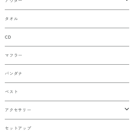
ロンＴ
グレー
ロゴ
アウター
バギー
プルオーバー
総柄
タンクトップ
ゴールド（金）
キャラクター
ジャケット
タオル
ルーズシルエット
アシュラ
セーター
カーキグリーン
家紋
CD
武士
ポロシャツ
カーキーベージュ
丸型
マフラー
スカル（骸骨）
半袖
ブルー
炎（ファイア）
バンダナ
マリア / グアダルーペ
長袖
ワイン
四角型
ベスト
天使
グリーン
ホラー
アクセサリー
イーグル
ベージュ
ペンタグラム
ペンダント
セットアップ