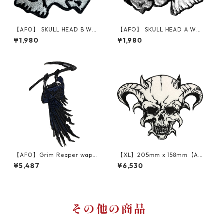
【AFO】 SKULL HEAD B WAP
【AFO】 SKULL HEAD A WA
PEN【ゆうパケット配送対象商
PPEN【ゆうパケット配送対象
¥1,980
¥1,980
品】ワッペン
商品】ワッペン
【AFO】Grim Reaper wapp
【XL】205mm x 158mm【AF
en【100mm x 166mm】ワッ
O】DEATH ANGEL wappen
¥5,487
¥6,530
ペン 右打ち【ゆうパケット配
デスエンジェル ワッペン【ゆ
送対象商品】死神 草刈鎌 Dea
うパケット配送対象商品】
th Grim Reaper
その他の商品