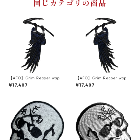
同じカテゴリの商品
【AFO】Grim Reaper wapp
【AFO】Grim Reaper wapp
en【227 x 377mm】LEFT ワ
en【227 x 377mm】RIGHT
¥17,487
¥17,487
ッペン 左打ち【ゆうパケット
ワッペン 右打ち【ゆうパケッ
配送対象商品】死神 草刈鎌 D
ト配送対象商品】死神 草刈鎌
eath Grim Reaper
Death Grim Reaper