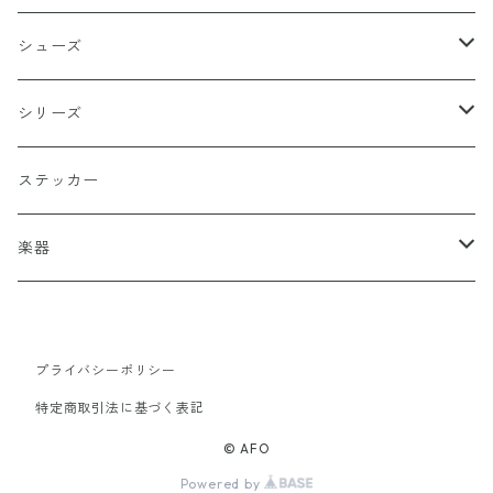
バッターマン（野球）
チャコール
楯型
ブレスレッド
シューズ
ホワイト
スポーツ
DADA
シリーズ
イエロー
国旗
阿修羅
ステッカー
オレンジ
十字（クロス）
DEATH ANGEL
楽器
レッド
こぶし（拳）
IVOLY（愛彫）
ギター
プライバシーポリシー
レスポール
ブラウン
和柄
2FACE（TWO FACE）
特定商取引法に基づく表記
風神
サックスブルー
セーラー（SAILOR）
書道タグ
© AFO
Powered by