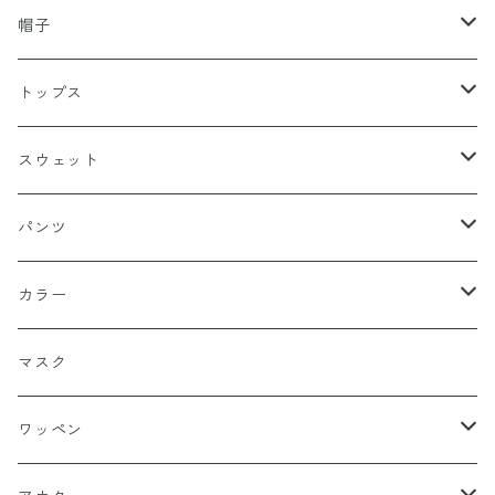
帽子
キャップ
トップス
スナップバック
ドゥラグ
Ｔシャツ
スウェット
フィッテド（サイズ調整無）
半袖
スカルキャップ
シャツ（半袖）
トレーナー
パンツ
FLEX FIT（フリックスフィット）
長袖
ハンチング
シャツ（長袖）
パーカー
ハーフ
カラー
シールワッペン
ニットキャップ
トレーナー
ロング
ブラック
マスク
ストレート
ハット
パーカー
ネイビー
ワッペン
ルーズ
ジップアップ