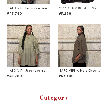
【AFO VIP】Pose as a Gentl
ギブソン レスポール スペシャ
eman Shirts【クールグレ
ル トラスロッドカバー / Gibs
¥43,780
¥3,278
ー】
on対応 Les Paul Special Trus
s Rod Cover（国産高品質）
刺繍 シシュウ
【AFO VIP】Japanese tradi
【AFO VIP】A Plaid Check S
tional clothing Shirts【カラ
hirts
¥43,780
¥43,780
シイエロー】
Category