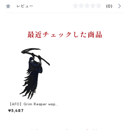
レビュー
(0)
最近チェックした商品
【AFO】Grim Reaper wapp
en【100mm x 166mm】ワッ
¥5,487
ペン 左打ち【ゆうパケット配
送対象商品】死神 草刈鎌 Dea
th Grim Reaper