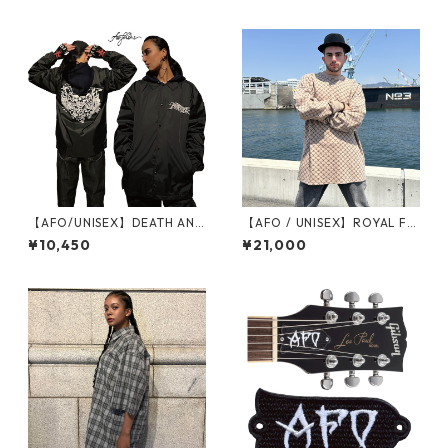
【AFO/UNISEX】DEATH ANG
【AFO / UNISEX】ROYAL FA
EL COACH JACKET コーチ ジ
MILIA MONOGRAM BULKY S
¥10,450
¥21,000
ャケット（裏地付）
WEATER【BEIGE / BROWN】
オールフォーワン ロイヤル フ
ァミリア モノグラム バルキー
セーターニット 毛糸 セーター
総柄 モノグラム