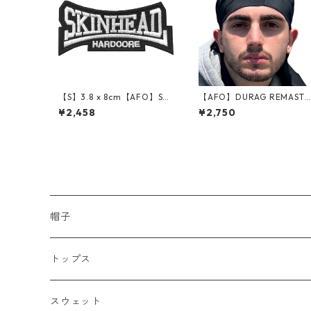
【S】3.8 x 8cm【AFO】SKI
【AFO】DURAG REMASTE
NHEAD HARDCORE WAPP
R【8WAY SPANDEX STRET
¥2,458
¥2,750
EN 【ゆうパケット配送対象
CH / Limmited】ドゥーラ
商品】スキンヘッド スキン
グ 安心の国内生産
ズ ハードコアパンク ワッペ
ン
帽子
キャップ
トップス
スナップバック
ドゥラグ
Ｔシャツ
スウェット