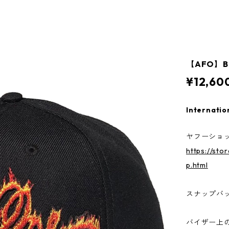
【AFO】BU
¥12,60
Internatio
ヤフーショッ
https://sto
p.html
スナップバ
バイザー上