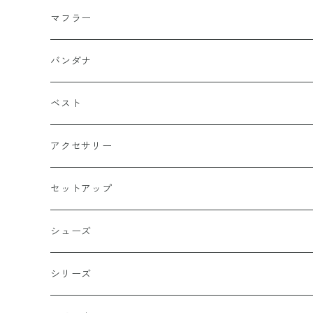
武士
ポロシャツ
カーキーベージュ
丸型
マフラー
スカル（骸骨）
半袖
ブルー
炎（ファイア）
バンダナ
マリア / グアダルーペ
長袖
ワイン
四角型
ベスト
天使
グリーン
ホラー
アクセサリー
イーグル
ベージュ
ペンタグラム
ペンダント
セットアップ
バッターマン（野球）
チャコール
楯型
ブレスレッド
シューズ
ホワイト
スポーツ
DADA
シリーズ