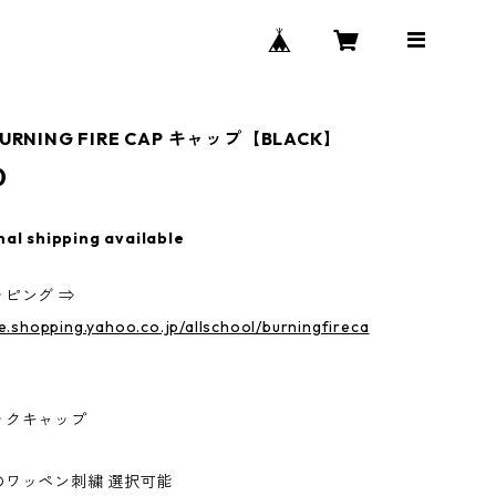
RNING FIRE CAP キャップ【BLACK】
0
nal shipping available
ピング ⇒
re.shopping.yahoo.co.jp/allschool/burningfireca
ックキャップ
のワッペン刺繍 選択可能