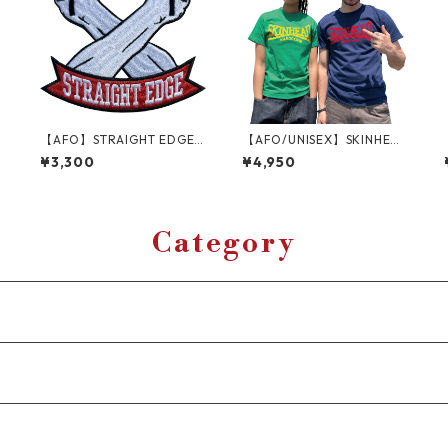
【AFO】STRAIGHT EDGE
【AFO/UNISEX】SKINHEA
WAPPEN 【ゆうパケット配
D HARDCORE TEE スキン
¥3,300
¥4,950
送対象商品】ストレートエ
ヘッド ティーシャツ【ゆう
ッジ ハードコアパンク
パケット配送対象商品】
Category