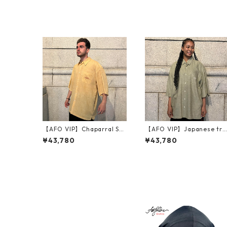
【AFO VIP】Chaparral Shi
【AFO VIP】Japanese tra
rt【ORANGE】
ditional clothing Shirts
¥43,780
¥43,780
【カラシイエロー】