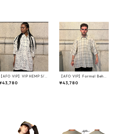
【AFO VIP】VIP HEMP S/S
【AFO VIP】Formal Behav
SHIRTS 半袖シャツ
iour Check Shirts
¥43,780
¥43,780