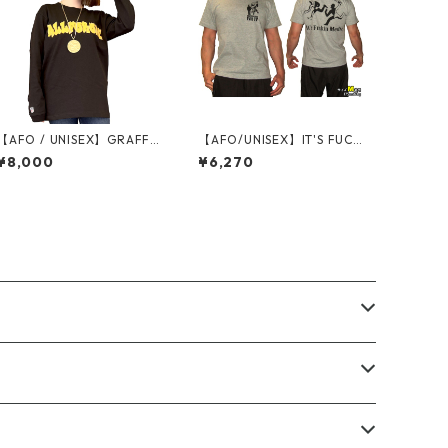
【AFO / UNISEX】GRAFFIT
【AFO/UNISEX】IT'S FUCK
I L/S TEE【BLACK】グラフ
IN MEDIA Tシャツ（グレ
¥8,000
¥6,270
ィティーロンT 長袖
ー）【ゆうパケット配送対
象商品】