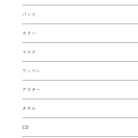
フィッテド（サイズ調整無）
半袖
スカルキャップ
シャツ（半袖）
トレーナー
パンツ
FLEX FIT（フリックスフィット）
長袖
ハンチング
シャツ（長袖）
パーカー
ハーフ
カラー
シールワッペン
ニットキャップ
トレーナー
ロング
ブラック
マスク
ストレート
ハット
パーカー
ネイビー
ワッペン
ルーズ
ジップアップ
ロンＴ
グレー
ロゴ
アウター
バギー
プルオーバー
総柄
タンクトップ
ゴールド（金）
キャラクター
ジャケット
タオル
ルーズシルエット
アシュラ
セーター
カーキグリーン
家紋
CD