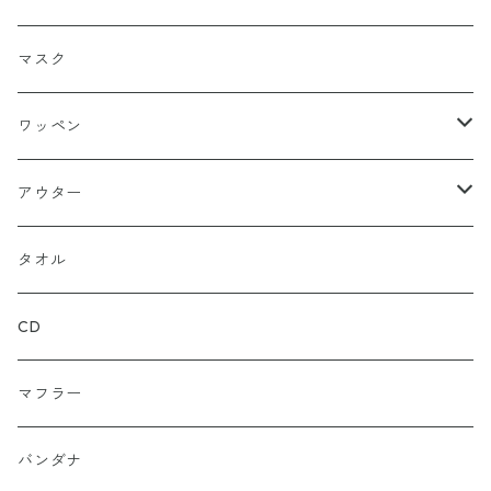
シールワッペン
ニットキャップ
トレーナー
ロング
ブラック
マスク
ストレート
ハット
パーカー
ネイビー
ワッペン
ルーズ
ジップアップ
ロンＴ
グレー
ロゴ
アウター
バギー
プルオーバー
総柄
タンクトップ
ゴールド（金）
キャラクター
ジャケット
タオル
ルーズシルエット
アシュラ
セーター
カーキグリーン
家紋
CD
武士
ポロシャツ
カーキーベージュ
丸型
マフラー
スカル（骸骨）
半袖
ブルー
炎（ファイア）
バンダナ