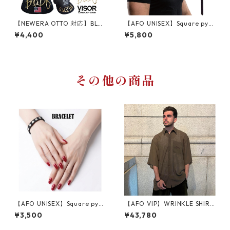
【NEWERA OTTO 対応】BLD
【AFO UNISEX】Square pyra
C VISOR WAPPEN バイザーア
mid rivets STUDS LONG BEL
¥4,400
¥5,800
ーチ ワッペン ロゴ ツバ裏 刺
T COLLER / スタッズ 鋲 首輪
繍 シシュウ ワッペン 帽子 ニ
ロング ベルト カラー【ゆうパ
ューエラ ベースボールキャッ
ケット配送対象商品】
プ
その他の商品
【AFO UNISEX】Square pyra
【AFO VIP】WRINKLE SHIRT
mid rivets STUDS BELT BRAC
S 半袖シャツ
¥3,500
¥43,780
ELET / スタッズ 鋲 ベルト ブ
レスレット【ゆうパケット配