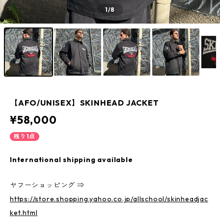
1
/8
【AFO/UNISEX】SKINHEAD JACKET
¥58,000
残り1点
International shipping available
ヤフーショッピング ⇒
https://store.shopping.yahoo.co.jp/allschool/skinheadjac
ket.html