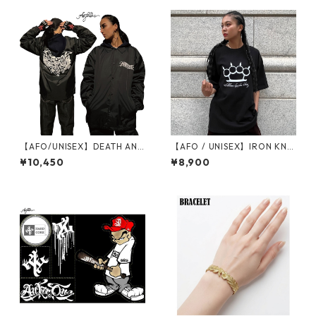
送対象商品】
【AFO/UNISEX】DEATH ANG
【AFO / UNISEX】IRON KNU
EL COACH JACKET コーチ ジ
CKLE TEE / アイアン ナック
¥10,450
¥8,900
ャケット（裏地付）
ル Tシャツ