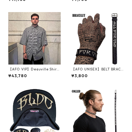
繍 コーチ ジャケット（裏地
ーアーチ ワッペン ロゴ ツバ裏
付）
刺繍 シシュウ ワッペン 帽子
ニューエラ ベースボールキャ
ップ
【AFO VIP】Deauville Shirts
【AFO UNISEX】BELT BRACE
【BLACK】
LET / ベルト ブレスレット
¥43,780
¥3,800