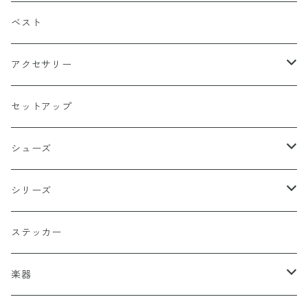
マリア / グアダルーペ
長袖
ワイン
四角型
ベスト
天使
グリーン
ホラー
アクセサリー
イーグル
ベージュ
ペンタグラム
ペンダント
セットアップ
バッターマン（野球）
チャコール
楯型
ブレスレッド
シューズ
ホワイト
スポーツ
DADA
シリーズ
イエロー
国旗
阿修羅
ステッカー
オレンジ
十字（クロス）
DEATH ANGEL
楽器