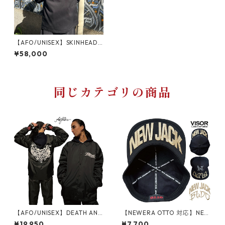
【AFO/UNISEX】SKINHEAD J
ACKET
¥58,000
同じカテゴリの商品
【AFO/UNISEX】DEATH ANG
【NEWERA OTTO 対応】NEW
EL COACH JACKET EMB / 刺
JACK VISOR WAPPEN バイザ
¥19,950
¥7,700