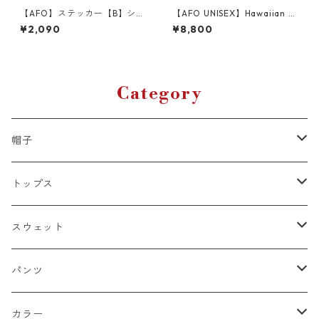
【AFO】ステッカー【B】シー
【AFO UNISEX】Hawaiian Je
ル ニューエラシール ハードコ
welry BRACELET / ハワイア
¥2,090
¥8,800
ア スケーター ヒップホップ H
ン ジュエリーブレスレット
ARDCORE HIPHOP【ゆうパ
【ゆうパケット配送対象商
ケット便対象商品】
品】
Category
帽子
キャップ
トップス
スナップバック
ドゥラグ
Ｔシャツ
スウェット
フィッテド（サイズ調整無）
半袖
スカルキャップ
シャツ（半袖）
トレーナー
パンツ
FLEX FIT（フリックスフィット）
長袖
ハンチング
シャツ（長袖）
パーカー
ハーフ
カラー