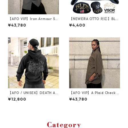
【AFO VIP】Iron Armour Shi
【NEWERA OTTO 対応】BLD
rts
C VISOR WAPPEN バイザーア
¥43,780
¥4,400
ーチ ワッペン ロゴ ツバ裏 刺
繍 シシュウ ワッペン 帽子 ニ
ューエラ ベースボールキャッ
プ
【AFO / UNISEX】DEATH AN
【AFO VIP】A Plaid Check S
GEL HOODIE デス エンジェル
hirts
¥12,800
¥43,780
ス プルオーバーパーカー ウラ
起毛
Category