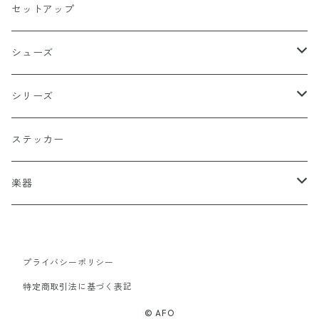
ベージュ
ペンタグラム
ペンダント
セットアップ
バッターマン（野球）
チャコール
楯型
ブレスレッド
シューズ
ホワイト
スポーツ
DADA
シリーズ
イエロー
国旗
阿修羅
ステッカー
オレンジ
十字（クロス）
DEATH ANGEL
楽器
レッド
こぶし（拳）
IVOLY（愛彫）
ギター
プライバシーポリシー
レスポール
ブラウン
和柄
2FACE（TWO FACE）
特定商取引法に基づく表記
風神
サックスブルー
セーラー（SAILOR）
書道タグ
© AFO