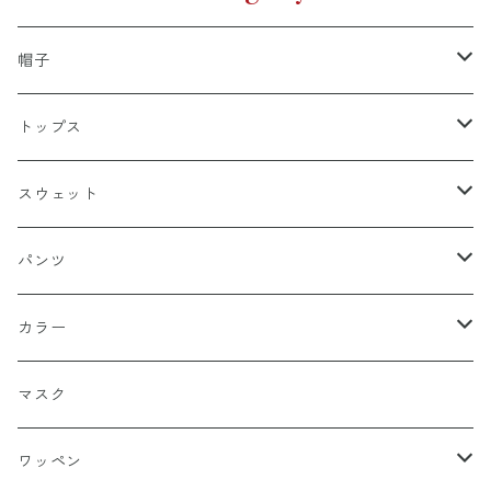
帽子
キャップ
トップス
スナップバック
ドゥラグ
Ｔシャツ
スウェット
フィッテド（サイズ調整無）
半袖
スカルキャップ
シャツ（半袖）
トレーナー
パンツ
FLEX FIT（フリックスフィット）
長袖
ハンチング
シャツ（長袖）
パーカー
ハーフ
カラー
シールワッペン
ニットキャップ
トレーナー
ロング
ブラック
マスク
ストレート
ハット
パーカー
ネイビー
ワッペン