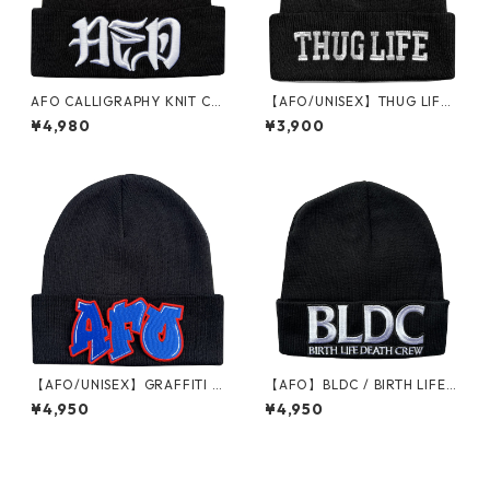
AFO CALLIGRAPHY KNIT CA
【AFO/UNISEX】THUG LIFE
P
KNIT CAP ニットキャップ【B
¥4,980
¥3,900
LACK】UNISEX
【AFO/UNISEX】GRAFFITI K
【AFO】BLDC / BIRTH LIFE
NIT CAP ニットキャップ【BL
DEATH CREW KNIT CAP ニッ
¥4,950
¥4,950
ACK】UNISEX
トキャップ【BLACK】RED EY
E HYPE