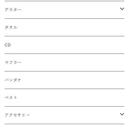
ルーズ
ジップアップ
ロンＴ
グレー
ロゴ
アウター
バギー
プルオーバー
総柄
タンクトップ
ゴールド（金）
キャラクター
ジャケット
タオル
ルーズシルエット
アシュラ
セーター
カーキグリーン
家紋
CD
武士
ポロシャツ
カーキーベージュ
丸型
マフラー
スカル（骸骨）
半袖
ブルー
炎（ファイア）
バンダナ
マリア / グアダルーペ
長袖
ワイン
四角型
ベスト
天使
グリーン
ホラー
アクセサリー
イーグル