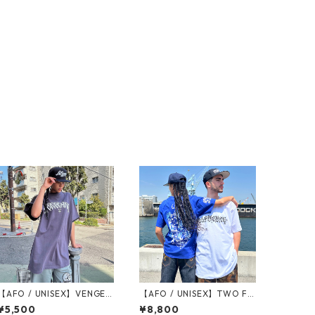
【AFO / UNISEX】VENGEA
【AFO / UNISEX】TWO FA
NCE LAYERED S/S TEE【チ
CE IVOLY S/S TEE【W NA
¥5,500
¥8,800
ャコール・ブラック】レイ
ME / 3 COLOR】limited