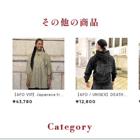
その他の商品
【AFO VIP】Japanese tra
【AFO / UNISEX】DEATH A
ditional clothing Shirts
NGEL HOODIE デス エンジ
¥43,780
¥12,800
【カラシイエロー】
ェルス プルオーバーパーカ
ー ウラ起毛
Category