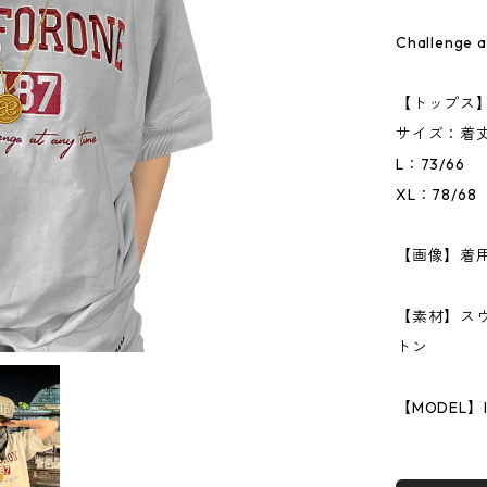
Challenge
【トップス
サイズ：着丈
L：73/66
XL：78/68
【画像】着用
【素材】スウ
トン
【MODEL】IS