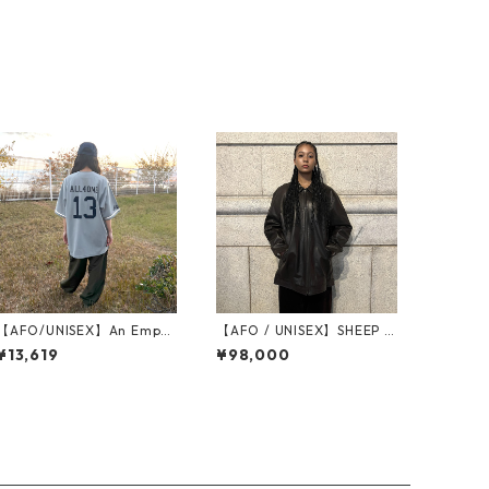
ヤード 半袖Ｔシャツ ・鎧シ
リーズ （ヨロイ）
【AFO/UNISEX】An Emper
【AFO / UNISEX】SHEEP S
or's 13th Anniversary BAS
KIN LEATHER LONG JACKE
¥13,619
¥98,000
EBALL SHIRTS【GRAY】
T / シープスキン レザー ジ
ャケット BLACK 羊革 革ジ
ャン レザーコート アウター