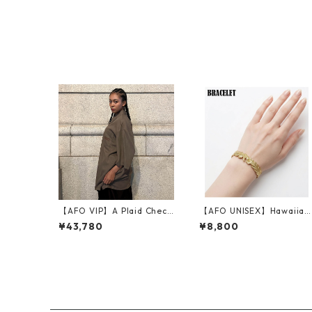
【4色】野球 ユニフォーム
ビッグサイズ BIG SIZE
【AFO VIP】A Plaid Check
【AFO UNISEX】Hawaiian
Shirts
Jewelry BRACELET / ハワ
¥43,780
¥8,800
イアン ジュエリーブレスレ
ット【ゆうパケット配送対
象商品】