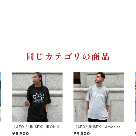
同じカテゴリの商品
B
【AFO / UNISEX】IRON KN
【AFO/UNISEX】American
UCKLE TEE / アイアン ナッ
Football Shirts アメフトシ
¥8,900
¥9,500
クル Tシャツ
ャツ フットボールシャツ