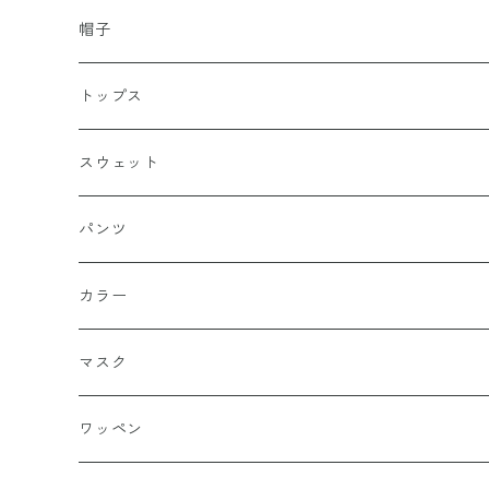
帽子
キャップ
トップス
スナップバック
ドゥラグ
Ｔシャツ
スウェット
フィッテド（サイズ調整無）
半袖
スカルキャップ
シャツ（半袖）
トレーナー
パンツ
FLEX FIT（フリックスフィット）
長袖
ハンチング
シャツ（長袖）
パーカー
ハーフ
カラー
シールワッペン
ニットキャップ
トレーナー
ロング
ブラック
マスク
ストレート
ハット
パーカー
ネイビー
ワッペン
ルーズ