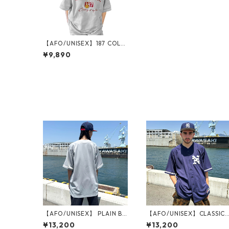
【AFO/UNISEX】187 COLL
EGE S/S SWEAT【ライトグ
¥9,890
レー】UNISEX
【AFO/UNISEX】 PLAIN BA
【AFO/UNISEX】CLASSIC 
SEBALL SHIRTS / 無地ボデ
ASE BALL SHIRTS / クラシ
¥13,200
¥13,200
ィー
ック ベースボール シャツ