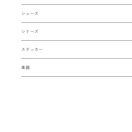
バッターマン（野球）
チャコール
楯型
ブレスレッド
シューズ
ホワイト
スポーツ
DADA
シリーズ
イエロー
国旗
阿修羅
ステッカー
オレンジ
十字（クロス）
DEATH ANGEL
楽器
レッド
こぶし（拳）
IVOLY（愛彫）
ギター
レスポール
ブラウン
和柄
2FACE（TWO FACE）
風神
サックスブルー
セーラー（SAILOR）
書道タグ