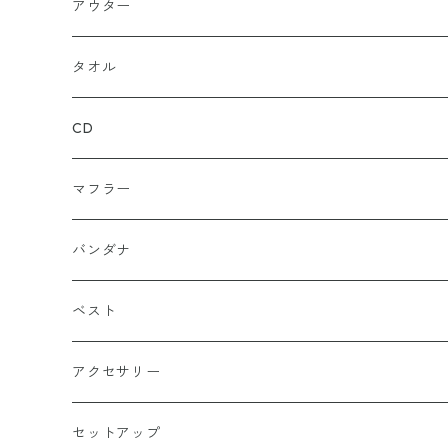
ジップアップ
ロンＴ
グレー
ロゴ
アウター
バギー
プルオーバー
総柄
タンクトップ
ゴールド（金）
キャラクター
ジャケット
タオル
ルーズシルエット
アシュラ
セーター
カーキグリーン
家紋
CD
武士
ポロシャツ
カーキーベージュ
丸型
マフラー
スカル（骸骨）
半袖
ブルー
炎（ファイア）
バンダナ
マリア / グアダルーペ
長袖
ワイン
四角型
ベスト
天使
グリーン
ホラー
アクセサリー
イーグル
ベージュ
ペンタグラム
ペンダント
セットアップ