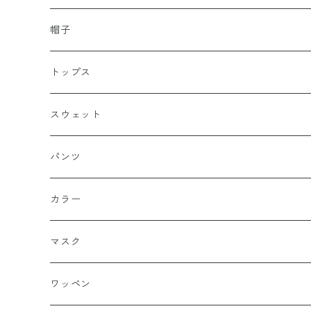
帽子
キャップ
トップス
スナップバック
ドゥラグ
Ｔシャツ
スウェット
フィッテド（サイズ調整無）
半袖
スカルキャップ
シャツ（半袖）
トレーナー
パンツ
FLEX FIT（フリックスフィット）
長袖
ハンチング
シャツ（長袖）
パーカー
ハーフ
カラー
シールワッペン
ニットキャップ
トレーナー
ロング
ブラック
マスク
ストレート
ハット
パーカー
ネイビー
ワッペン