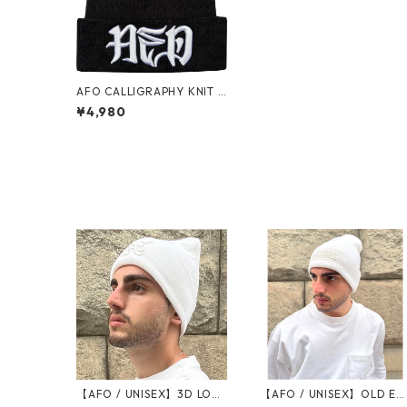
AFO CALLIGRAPHY KNIT C
AP
¥4,980
【AFO / UNISEX】3D LOG
【AFO / UNISEX】OLD EN