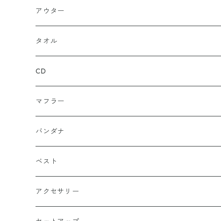
ルーズ
ジップアップ
ロンＴ
グレー
ロゴ
アウター
バギー
プルオーバー
総柄
タンクトップ
ゴールド（金）
キャラクター
ジャケット
タオル
ルーズシルエット
アシュラ
セーター
カーキグリーン
家紋
CD
武士
ポロシャツ
カーキーベージュ
丸型
マフラー
スカル（骸骨）
半袖
ブルー
炎（ファイア）
バンダナ
マリア / グアダルーペ
長袖
ワイン
四角型
ベスト
天使
グリーン
ホラー
アクセサリー
イーグル
ベージュ
ペンタグラム
ペンダント