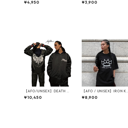
O KNIT CAP【ゆうパケット
GLISH KNIT CAP【ゆうパ
¥4,950
¥3,900
便対象商品】ビーニー ニッ
ット便対象商品】ビーニー
トキャップ ニット キャップ
ニットキャップオールド イ
ニット帽 ビーニー 帽子
ングリッシュ ニット キャッ
プ ニット帽 ビーニー 帽子
【AFO/UNISEX】DEATH A
【AFO / UNISEX】IRON K
NGEL COACH JACKET コー
UCKLE TEE / アイアン ナ
¥10,450
¥8,900
チ ジャケット（裏地付）
クル Tシャツ