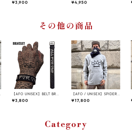
ケ
E KNIT CAP ニットキャップ
KNIT CAP ニットキャップ
¥3,900
¥4,950
【BLACK】UNISEX
【BLACK】UNISEX
その他の商品
N
【AFO UNISEX】BELT BRA
【AFO / UNISEX】SPIDER
ッ
CELET / ベルト ブレスレッ
NET KNUCKLE PULL OVER
¥3,800
¥17,800
ト
HOODIE【GRAY】new em
broidery version / スパイ
ダーネット スウェット プル
オーバー パーカー / ストリ
ート ファッション パーカー
Category