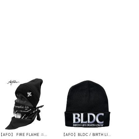
【AFO】 FIRE FLAME ニッ
【AFO】BLDC / BIRTH LIFE