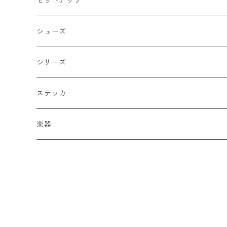
セットアップ
バッターマン（野球）
チャコール
楯型
ブレスレッド
シューズ
ホワイト
スポーツ
DADA
シリーズ
イエロー
国旗
阿修羅
ステッカー
オレンジ
十字（クロス）
DEATH ANGEL
楽器
レッド
こぶし（拳）
IVOLY（愛彫）
ギター
レスポール
ブラウン
和柄
2FACE（TWO FACE）
風神
サックスブルー
セーラー（SAILOR）
書道タグ