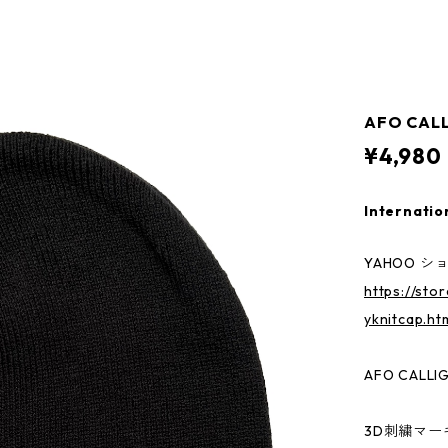
AFO CALL
¥4,980
Internatio
YAHOO シ
https://sto
yknitcap.ht
AFO CALLI
3D刺繍マー