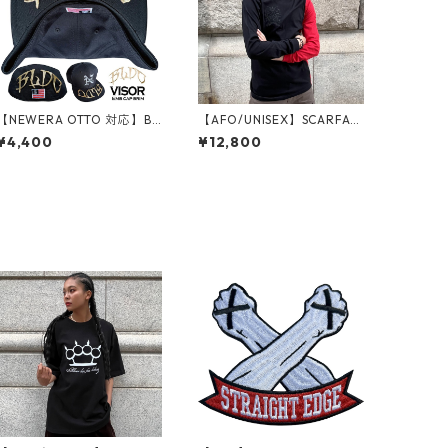
【NEWERA OTTO 対応】BL
【AFO/UNISEX】SCARFAC
DC VISOR WAPPEN バイザ
E LONG SLEEVE TEE / スカ
¥4,400
¥12,800
ーアーチ ワッペン ロゴ ツバ
ーフェイス ロンＴ【ゆうパ
裏 刺繍 シシュウ ワッペン
ケット配送対象商品】
帽子 ニューエラ ベースボー
ルキャップ