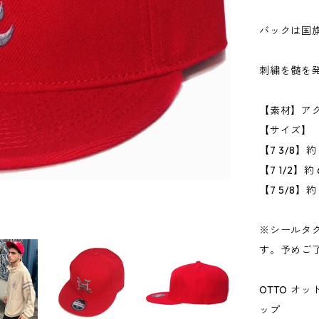
バックは国
刺繍を髄を
【素材】アク
【サイズ】
【7 3/8】約
【7 1/2】約 
【7 5/8】約 
※シールタ
す。予めご
OTTO オ
ップ