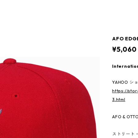
AFO EDG
¥5,060
Internatio
YAHOO シ
https://sto
3.html
AFO & OTT
ストリート・