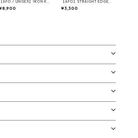
【AFO / UNISEX】IRON KN
【AFO】STRAIGHT EDGE
UCKLE TEE / アイアン ナッ
WAPPEN 【ゆうパケット配
¥8,900
¥3,300
クル Tシャツ
送対象商品】ストレートエ
ッジ ハードコアパンク