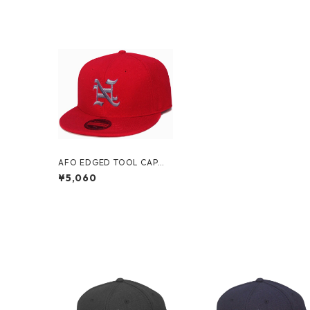
AFO EDGED TOOL CAP【R
ED】
¥5,060