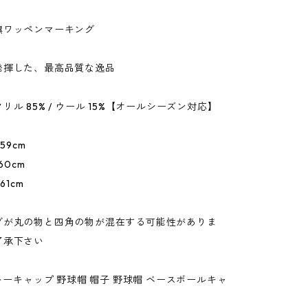
旗ワッペンマーキング
発揮した、最高品質な逸品
リル 85% / ウール 15%【オールシーズン対応】
 59cm
60cm
61cm
グが丸の物と四角の物が混在する可能性がありま
了承下さい
ットーキャップ 野球帽 帽子 野球帽 ベースボールキャ