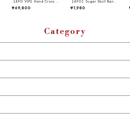
【AFO VIP】Hand Cross K
【AFO】Sugar Skull Banda
nit Jacket / ニット セータ
na ： 8WAY【SPIDER BLAC
¥69,800
¥1,980
ー ジャケット グレー
K】タテ約55mm/ヨコ55mm
【ゆうパケット配送対象商
品】
Category