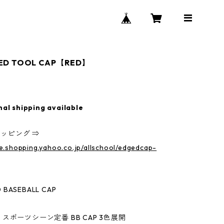
ED TOOL CAP【RED】
nal shipping available
ョッピング ⇒
re.shopping.yahoo.co.jp/allschool/edgedcap-
O BASEBALL CAP
スポーツシーン定番 BB CAP 3色展開