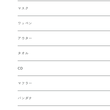
シールワッペン
ニットキャップ
トレーナー
ロング
ブラック
マスク
ストレート
ハット
パーカー
ネイビー
ワッペン
ルーズ
ジップアップ
ロンＴ
グレー
ロゴ
アウター
バギー
プルオーバー
総柄
タンクトップ
ゴールド（金）
キャラクター
ジャケット
タオル
ルーズシルエット
アシュラ
セーター
カーキグリーン
家紋
CD
武士
ポロシャツ
カーキーベージュ
丸型
マフラー
スカル（骸骨）
半袖
ブルー
炎（ファイア）
バンダナ
マリア / グアダルーペ