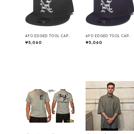
AFO EDGED TOOL CAP【B
AFO EDGED TOOL CAP【
LACK】
AVY】
¥5,060
¥5,060