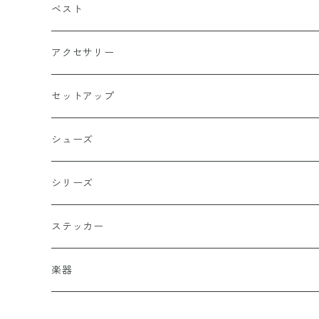
長袖
ワイン
四角型
ベスト
天使
グリーン
ホラー
アクセサリー
イーグル
ベージュ
ペンタグラム
ペンダント
セットアップ
バッターマン（野球）
チャコール
楯型
ブレスレッド
シューズ
ホワイト
スポーツ
DADA
シリーズ
イエロー
国旗
阿修羅
ステッカー
オレンジ
十字（クロス）
DEATH ANGEL
楽器
レッド
こぶし（拳）
IVOLY（愛彫）
ギター