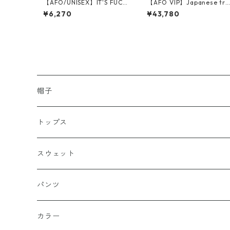
【AFO/UNISEX】IT'S FUCK
【AFO VIP】Japanese tra
IN MEDIA Tシャツ（グレ
ditional clothing Shirts
¥6,270
¥43,780
ー）【ゆうパケット配送対
【ワサビグリーン】
象商品】
帽子
キャップ
トップス
スナップバック
ドゥラグ
Ｔシャツ
スウェット
フィッテド（サイズ調整無）
半袖
スカルキャップ
シャツ（半袖）
トレーナー
パンツ
FLEX FIT（フリックスフィット）
長袖
ハンチング
シャツ（長袖）
パーカー
ハーフ
カラー