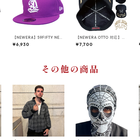
N
【NEWERA】59FIFTY NEW
【NEWERA OTTO 対応】NE
ERA AFO BB CAP NEWERA
W JACK VISOR WAPPEN バ
¥6,930
¥7,700
キャップ 野球帽 帽子 ベース
イザーアーチ ワッペン ロゴ
ボールキャップ
ツバ裏 刺繍 シシュウ ワッペ
ン 帽子 ニューエラ ベースボ
ールキャップ
その他の商品