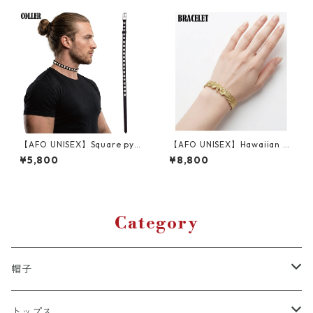
【AFO UNISEX】Square pyra
【AFO UNISEX】Hawaiian Je
mid rivets STUDS LONG BEL
welry BRACELET / ハワイア
¥5,800
¥8,800
T COLLER / スタッズ 鋲 首輪
ン ジュエリーブレスレット
ロング ベルト カラー【ゆうパ
【ゆうパケット配送対象商
ケット配送対象商品】
品】
Category
帽子
キャップ
トップス