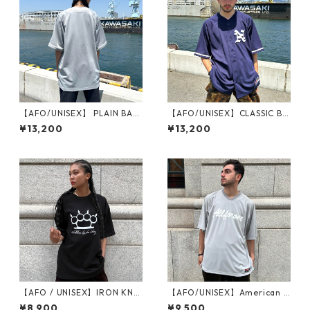
【AFO/UNISEX】 PLAIN BAS
【AFO/UNISEX】CLASSIC BA
EBALL SHIRTS / 無地ボディー
SE BALL SHIRTS / クラシック
¥13,200
¥13,200
ベースボール シャツ 【4色】
野球 ユニフォーム ビッグサイ
ズ BIG SIZE
【AFO / UNISEX】IRON KNU
【AFO/UNISEX】American F
CKLE TEE / アイアン ナック
ootball Shirts アメフトシャ
¥8,900
¥9,500