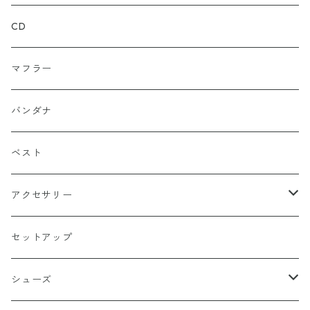
ルーズシルエット
アシュラ
セーター
カーキグリーン
家紋
CD
武士
ポロシャツ
カーキーベージュ
丸型
マフラー
スカル（骸骨）
半袖
ブルー
炎（ファイア）
バンダナ
マリア / グアダルーペ
長袖
ワイン
四角型
ベスト
天使
グリーン
ホラー
アクセサリー
イーグル
ベージュ
ペンタグラム
ペンダント
セットアップ
バッターマン（野球）
チャコール
楯型
ブレスレッド
シューズ