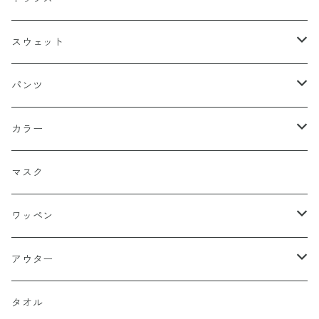
スナップバック
ドゥラグ
Ｔシャツ
スウェット
フィッテド（サイズ調整無）
半袖
スカルキャップ
シャツ（半袖）
トレーナー
パンツ
FLEX FIT（フリックスフィット）
長袖
ハンチング
シャツ（長袖）
パーカー
ハーフ
カラー
シールワッペン
ニットキャップ
トレーナー
ロング
ブラック
マスク
ストレート
ハット
パーカー
ネイビー
ワッペン
ルーズ
ジップアップ
ロンＴ
グレー
ロゴ
アウター
バギー
プルオーバー
総柄
タンクトップ
ゴールド（金）
キャラクター
ジャケット
タオル