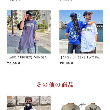
ル Tシャツ
ツ フットボールシャツ
【AFO / UNISEX】VENGEAN
【AFO / UNISEX】TWO FACE
CE LAYERED S/S TEE【チャ
IVOLY S/S TEE【W NAME / 3
¥5,500
¥8,800
コール・ブラック】レイヤー
COLOR】limited
ド 半袖Ｔシャツ ・鎧シリーズ
（ヨロイ）
その他の商品