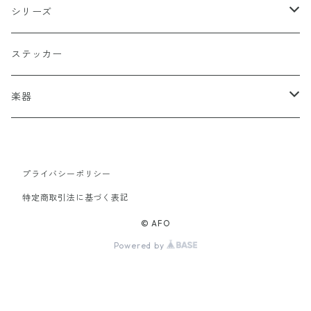
ホワイト
スポーツ
DADA
シリーズ
イエロー
国旗
阿修羅
ステッカー
オレンジ
十字（クロス）
DEATH ANGEL
楽器
レッド
こぶし（拳）
IVOLY（愛彫）
ギター
プライバシーポリシー
レスポール
ブラウン
和柄
2FACE（TWO FACE）
特定商取引法に基づく表記
風神
サックスブルー
セーラー（SAILOR）
書道タグ
© AFO
Powered by
雷神
シルバー
目玉
刺繍
ダークグレー
グラフィティー