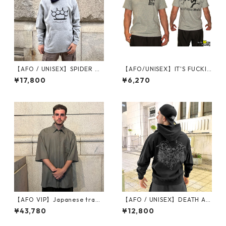
【AFO / UNISEX】SPIDER NE
【AFO/UNISEX】IT'S FUCKIN
T KNUCKLE PULL OVER HO
MEDIA Tシャツ（グレー）
¥17,800
¥6,270
ODIE【GRAY】new embroid
【ゆうパケット配送対象商
ery version / スパイダーネッ
品】
ト スウェット プルオーバー パ
ーカー / ストリート ファッシ
ョン パーカー
【AFO VIP】Japanese tradi
【AFO / UNISEX】DEATH AN
tional clothing Shirts【ワサ
GEL HOODIE デス エンジェル
¥43,780
¥12,800
ビグリーン】
ス プルオーバーパーカー ウラ
起毛