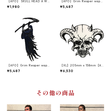
【AFO】 SKULL HEAD A WA
【AFO】Grim Reaper wapp
PPEN【ゆうパケット配送対象
en【100mm x 166mm】ワッ
¥1,980
¥5,487
商品】ワッペン
ペン 左打ち【ゆうパケット配
送対象商品】死神 草刈鎌 Dea
th Grim Reaper
【AFO】Grim Reaper wapp
【XL】205mm x 158mm【AF
en【100mm x 166mm】ワッ
O】DEATH ANGEL wappen
¥5,487
¥6,530
ペン 右打ち【ゆうパケット配
デスエンジェル ワッペン【ゆ
送対象商品】死神 草刈鎌 Dea
うパケット配送対象商品】
th Grim Reaper
その他の商品