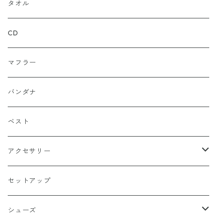
総柄
タンクトップ
ゴールド（金）
キャラクター
ジャケット
タオル
ルーズシルエット
アシュラ
セーター
カーキグリーン
家紋
CD
武士
ポロシャツ
カーキーベージュ
丸型
マフラー
スカル（骸骨）
半袖
ブルー
炎（ファイア）
バンダナ
マリア / グアダルーペ
長袖
ワイン
四角型
ベスト
天使
グリーン
ホラー
アクセサリー
イーグル
ベージュ
ペンタグラム
ペンダント
セットアップ
バッターマン（野球）
チャコール
楯型
ブレスレッド
シューズ