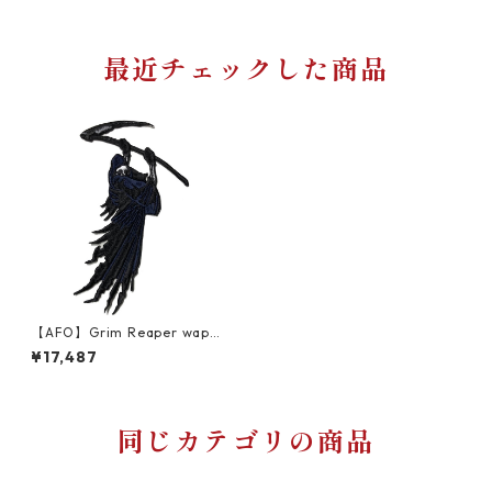
最近チェックした商品
【AFO】Grim Reaper wapp
en【227 x 377mm】LEFT ワ
¥17,487
ッペン 左打ち【ゆうパケット
配送対象商品】死神 草刈鎌 D
eath Grim Reaper
同じカテゴリの商品