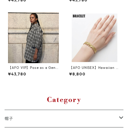
¥43,780
¥43,780
【AFO VIP】Pose as a Gentl
【AFO UNISEX】Hawaiian Je
eman Shirts【クールグレ
welry BRACELET / ハワイア
¥43,780
¥8,800
ー】
ン ジュエリーブレスレット
【ゆうパケット配送対象商
品】
Category
帽子