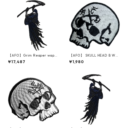
【AFO】Grim Reaper wapp
【AFO】 SKULL HEAD B WAP
en【227 x 377mm】RIGHT
PEN【ゆうパケット配送対象商
¥17,487
¥1,980
ワッペン 右打ち【ゆうパケッ
品】ワッペン
ト配送対象商品】死神 草刈鎌
Death Grim Reaper