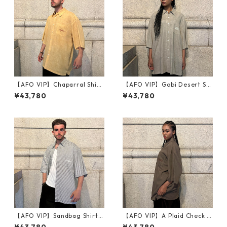
【AFO VIP】Chaparral Shirt
【AFO VIP】Gobi Desert Shi
【ORANGE】
rts【VIP】半袖シャツ
¥43,780
¥43,780
【AFO VIP】Sandbag Shirts
【AFO VIP】A Plaid Check S
/ 半袖シャツ
hirts