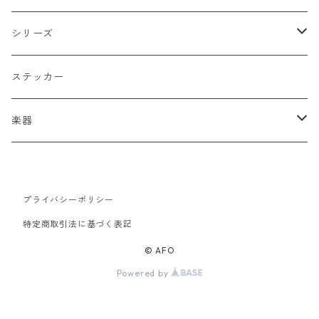
ホワイト
スポーツ
DADA
シリーズ
イエロー
国旗
阿修羅
ステッカー
オレンジ
十字（クロス）
DEATH ANGEL
楽器
レッド
こぶし（拳）
IVOLY（愛彫）
ギター
プライバシーポリシー
レスポール
ブラウン
和柄
2FACE（TWO FACE）
特定商取引法に基づく表記
風神
サックスブルー
セーラー（SAILOR）
書道タグ
© AFO
Powered by
雷神
シルバー
目玉
刺繍