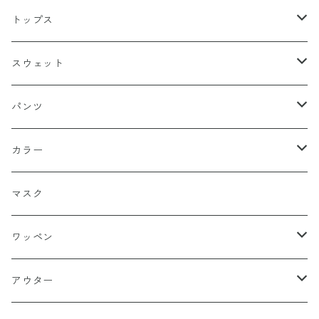
キャップ
トップス
スナップバック
ドゥラグ
Ｔシャツ
スウェット
フィッテド（サイズ調整無）
半袖
スカルキャップ
シャツ（半袖）
トレーナー
パンツ
FLEX FIT（フリックスフィット）
長袖
ハンチング
シャツ（長袖）
パーカー
ハーフ
カラー
シールワッペン
ニットキャップ
トレーナー
ロング
ブラック
マスク
ストレート
ハット
パーカー
ネイビー
ワッペン
ルーズ
ジップアップ
ロンＴ
グレー
ロゴ
アウター
バギー
プルオーバー