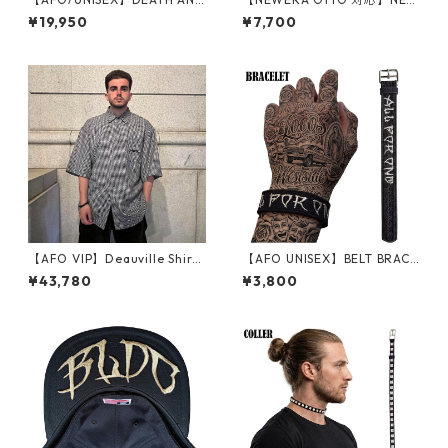
EL COACH JACKET EMB / 刺
JACK VISOR WAPPEN バイザ
¥19,950
¥7,700
繍 コーチ ジャケット（裏地
ーアーチ ワッペン ロゴ ツバ裏
付）
刺繍 シシュウ ワッペン 帽子
ニューエラ ベースボールキャ
ップ
【AFO VIP】Deauville Shirts
【AFO UNISEX】BELT BRACE
【BLACK】
LET / ベルト ブレスレット
¥43,780
¥3,800