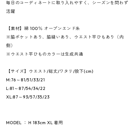
毎日のコーディネートに取り入れやすく、シーズンを問わず
活躍
【素材】綿 100％ オープンエンド糸
※脇ポケットあり、脇縫いあり、ウエスト平ひもあり（内
側）
※ウエスト平ひものカラーは生成共通
【サイズ】ウエスト/総丈/ワタリ/股下(cm)
M:76～81/51/33/21
L:81～87/54/34/22
XL:87～93/57/35/23
MODEL ： H 183cm XL 着用