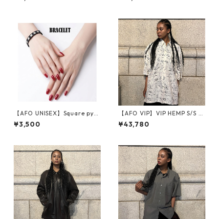
ア スケーター ヒップホップ H
ARDCORE HIPHOP【ゆうパ
ケット便対象商品】
【AFO UNISEX】Square pyra
【AFO VIP】VIP HEMP S/S S
mid rivets STUDS BELT BRAC
HIRTS 半袖シャツ
¥3,500
¥43,780
ELET / スタッズ 鋲 ベルト ブ
レスレット【ゆうパケット配
送対象商品】