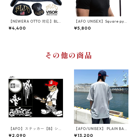
【NEWERA OTTO 対応】BLD
【AFO UNISEX】Square pyra
C VISOR WAPPEN バイザーア
mid rivets STUDS LONG BEL
¥4,400
¥5,800
ーチ ワッペン ロゴ ツバ裏 刺
T COLLER / スタッズ 鋲 首輪
繍 シシュウ ワッペン 帽子 ニ
ロング ベルト カラー【ゆうパ
ューエラ ベースボールキャッ
ケット配送対象商品】
プ
その他の商品
【AFO】ステッカー【B】シー
【AFO/UNISEX】 PLAIN BAS
ル ニューエラシール ハードコ
EBALL SHIRTS / 無地ボディー
¥2,090
¥13,200