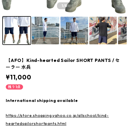
1
/8
【AFO】Kind-hearted Sailor SHORT PANTS / セ
ーラー 水兵
¥11,000
残り1点
International shipping available
https://store.shopping.yahoo.co.jp/allschool/kind-
heartedsailorshortpants.html