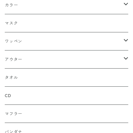
FLEX FIT（フリックスフィット）
長袖
ハンチング
シャツ（長袖）
パーカー
ハーフ
カラー
シールワッペン
ニットキャップ
トレーナー
ロング
ブラック
マスク
ストレート
ハット
パーカー
ネイビー
ワッペン
ルーズ
ジップアップ
ロンＴ
グレー
ロゴ
アウター
バギー
プルオーバー
総柄
タンクトップ
ゴールド（金）
キャラクター
ジャケット
タオル
ルーズシルエット
アシュラ
セーター
カーキグリーン
家紋
CD
武士
ポロシャツ
カーキーベージュ
丸型
マフラー
スカル（骸骨）
半袖
ブルー
炎（ファイア）
バンダナ